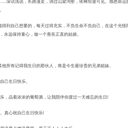
……深话浅说，长路漫走，淌过山梁沟壑，依稀坦途可见。感恩命运
。
能得到自己想要的，每天过得充实，不负生命不负自己，在这个光怪
，永远保持童心，做一个善良正直的姑娘。
其他所有记得我生日的那伙人，将是今生最珍贵的兄弟姐妹。
祝自己生日快乐。
音乐，品着浓浓的葡萄酒，让我陪伴你渡过一天难忘的生日!
。真心祝自己生日快乐!