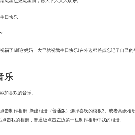
许愿流星点燃流星雨，愿天下人人人欢乐。
己生日快乐
?
祝福了!谢谢妈妈一大早就祝我生日快乐!在外边都差点忘记了自己的
音乐
添加喜欢的音乐。
点击制作相册–新建相册（普通版）选择喜欢的模板3、或者高级相册
后点击我的相册，普通版点击左边第一栏制作相册中我的相册。