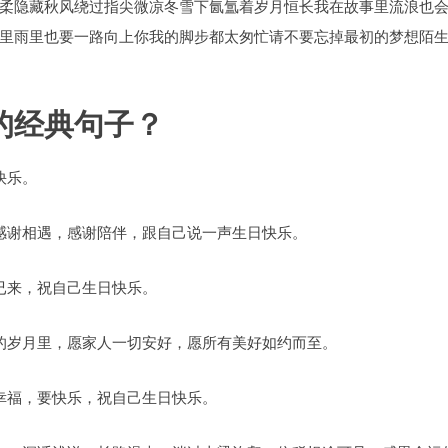
柔隐藏秋风绕过指尖微凉冬雪下氤氲着岁月恒长我在故事里流浪也
里雨里也要一路向上你我的脚步都太匆忙请不要忘掉最初的梦想陌
的经典句子？
快乐。
感谢相遇，感谢陪伴，跟自己说一声生日快乐。
已来，祝自己生日快乐。
的岁月里，愿家人一切安好，愿所有美好如约而至。
幸福，要快乐，祝自己生日快乐。