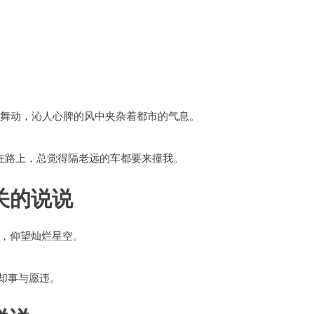
风舞动，沁人心脾的风中夹杂着都市的气息。
在路上，总觉得隔老远的车都要来撞我。
关的说说
，仰望灿烂星空。
却事与愿违。