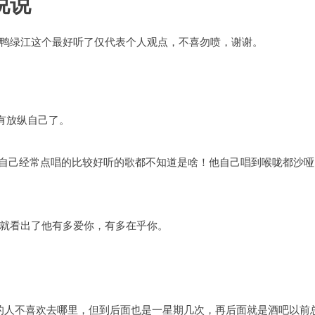
说说
鸭绿江这个最好听了仅代表个人观点，不喜勿喷，谢谢。
没有放纵自己了。
然连自己经常点唱的比较好听的歌都不知道是啥！他自己唱到喉咙都沙哑
就看出了他有多爱你，有多在乎你。
歌的人不喜欢去哪里，但到后面也是一星期几次，再后面就是酒吧以前