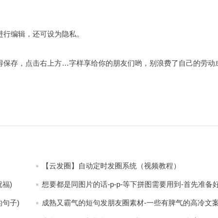
进行编辑，还可设为隐私。
得保存，点击右上方…字样享给你的朋友们哟，别浪费了自己的劳动
【云发圈】自动定时发圈系统（视频教程）
福)
想要都是同图片的话-p-p-等下拼图需要用到-首先准备
少八张的空白的白图保存到手机相册-要准备9张想相同
片-如果想要图片都不同得话-1-p-可以准备好45张的不
句子)
成熟又霸气的短句发朋友圈素材-一些有脾气的高冷文
片-p (都想要的图片)
(成熟又霸气的头像)