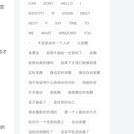
CAN
DONT
HELLO
I
货
IDENTITY
IF
KNOW
MEET
。
NEXT
P
SAY
TIME
TO
WE
WHAT
WINDOWS
YOU.
~
不是拼命对一个人好
云发圈
你才
免费送
前两天都改一次密码了
发圈
套路你真的懂吗
如果下次我们能够相遇
定时发圈
微信定时发圈
微信自动发圈
我不知该用什么身份向你问好
我都舍得
打开微信
易推圈
易推圈定时发圈
是又被盗了
是经营好自己
朋友圈那些所谓的
爱一个人最好的方式
给对方一个优质的爱人
自动发圈
事的
该给的我都给了
还是手机进病毒了