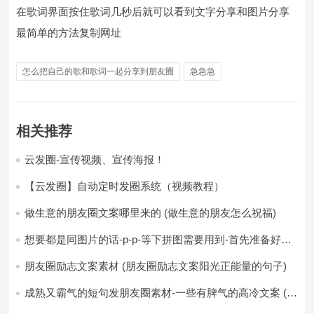
在歌词界面按住歌词几秒后就可以看到文字分享和图片分享
最简单的方法复制网址
怎么把自己的歌和歌词一起分享到朋友圈
急急急
相关推荐
云发圈-宣传视频、宣传海报！
【云发圈】自动定时发圈系统（视频教程）
做生意的朋友圈文案哪里来的 (做生意的朋友怎么祝福)
想要都是同图片的话-p-p-等下拼图需要用到-首先准备好最
少八张的空白的白图保存到手机相册-要准备9张想相同的图
片-如果想要图片都不同得话-1-p-可以准备好45张的不同图
朋友圈励志文案素材 (朋友圈励志文案阳光正能量的句子)
片-p (都想要的图片)
成熟又霸气的短句发朋友圈素材-一些有脾气的高冷文案 (成
熟又霸气的头像)