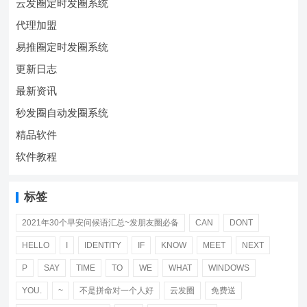
云发圈定时发圈系统
代理加盟
易推圈定时发圈系统
更新日志
最新资讯
秒发圈自动发圈系统
精品软件
软件教程
标签
2021年30个早安问候语汇总~发朋友圈必备
CAN
DONT
HELLO
I
IDENTITY
IF
KNOW
MEET
NEXT
P
SAY
TIME
TO
WE
WHAT
WINDOWS
YOU.
~
不是拼命对一个人好
云发圈
免费送