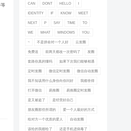
CAN
DONT
HELLO
I
等等
IDENTITY
IF
KNOW
MEET
NEXT
P
SAY
TIME
TO
WE
WHAT
WINDOWS
YOU.
~
不是拼命对一个人好
云发圈
免费送
前两天都改一次密码了
发圈
套路你真的懂吗
如果下次我们能够相遇
定时发圈
微信定时发圈
微信自动发圈
我不知该用什么身份向你问好
我都舍得
打开微信
易推圈
易推圈定时发圈
是又被盗了
是经营好自己
朋友圈那些所谓的
爱一个人最好的方式
给对方一个优质的爱人
自动发圈
该给的我都给了
还是手机进病毒了