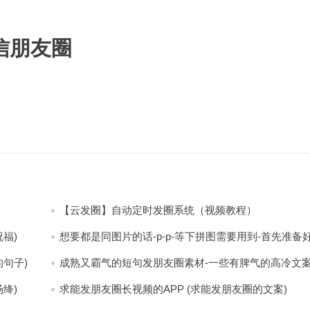
信朋友圈
【云发圈】自动定时发圈系统（视频教程）
福)
想要都是同图片的话-p-p-等下拼图需要用到-首先准备
少八张的空白的白图保存到手机相册-要准备9张想相同
片-如果想要图片都不同得话-1-p-可以准备好45张的不
句子)
成熟又霸气的短句发朋友圈素材-一些有脾气的高冷文
片-p (都想要的图片)
(成熟又霸气的头像)
绛)
求能发朋友圈长视频的APP (求能发朋友圈的文案)