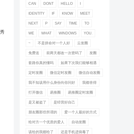
CAN
DONT
HELLO
I
IDENTITY
IF
KNOW
MEET
NEXT
P
SAY
TIME
TO
咖秀
WE
WHAT
WINDOWS
YOU.
~
不是拼命对一个人好
云发圈
免费送
前两天都改一次密码了
发圈
套路你真的懂吗
如果下次我们能够相遇
定时发圈
微信定时发圈
微信自动发圈
我不知该用什么身份向你问好
我都舍得
打开微信
易推圈
易推圈定时发圈
是又被盗了
是经营好自己
朋友圈那些所谓的
爱一个人最好的方式
给对方一个优质的爱人
自动发圈
该给的我都给了
还是手机进病毒了