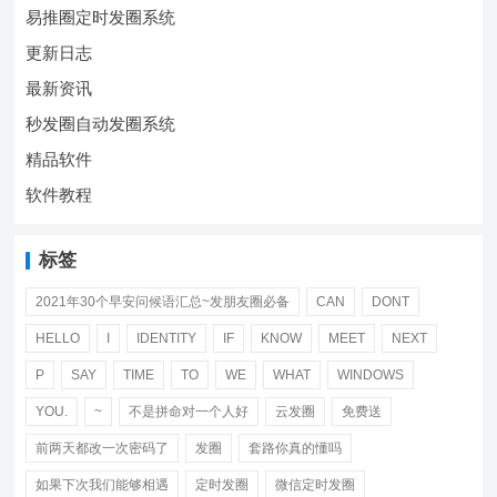
易推圈定时发圈系统
更新日志
最新资讯
秒发圈自动发圈系统
精品软件
软件教程
标签
2021年30个早安问候语汇总~发朋友圈必备
CAN
DONT
HELLO
I
IDENTITY
IF
KNOW
MEET
NEXT
P
SAY
TIME
TO
WE
WHAT
WINDOWS
YOU.
~
不是拼命对一个人好
云发圈
免费送
前两天都改一次密码了
发圈
套路你真的懂吗
如果下次我们能够相遇
定时发圈
微信定时发圈