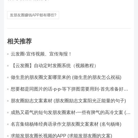
发朋友圈赚钱APP都有哪些?
相关推荐
云发圈-宣传视频、宣传海报！
【云发圈】自动定时发圈系统（视频教程）
做生意的朋友圈文案哪里来的 (做生意的朋友怎么祝福)
想要都是同图片的话-p-p-等下拼图需要用到-首先准备好最
少八张的空白的白图保存到手机相册-要准备9张想相同的图
片-如果想要图片都不同得话-1-p-可以准备好45张的不同图
朋友圈励志文案素材 (朋友圈励志文案阳光正能量的句子)
片-p (都想要的图片)
成熟又霸气的短句发朋友圈素材-一些有脾气的高冷文案 (成
熟又霸气的头像)
名言集锦杨绛经典语录作文朋友圈文案素材 (名句杨绛)
求能发朋友圈长视频的APP (求能发朋友圈的文案)