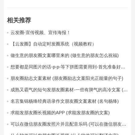
相关推荐
云发圈-宣传视频、宣传海报！
【云发圈】自动定时发圈系统（视频教程）
做生意的朋友圈文案哪里来的 (做生意的朋友怎么祝福)
想要都是同图片的话-p-p-等下拼图需要用到-首先准备好最
少八张的空白的白图保存到手机相册-要准备9张想相同的图
片-如果想要图片都不同得话-1-p-可以准备好45张的不同图
朋友圈励志文案素材 (朋友圈励志文案阳光正能量的句子)
片-p (都想要的图片)
成熟又霸气的短句发朋友圈素材-一些有脾气的高冷文案 (成
熟又霸气的头像)
名言集锦杨绛经典语录作文朋友圈文案素材 (名句杨绛)
求能发朋友圈长视频的APP (求能发朋友圈的文案)
可以在微信朋友圈发照片并且配音乐吗 (可以在微信朋友圈
卖东西吗)