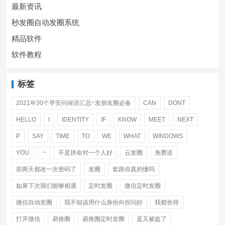
最新资讯
秒发圈自动发圈系统
精品软件
软件教程
标签
2021年30个早安问候语汇总~发朋友圈必备
CAN
DONT
HELLO
I
IDENTITY
IF
KNOW
MEET
NEXT
P
SAY
TIME
TO
WE
WHAT
WINDOWS
YOU.
~
不是拼命对一个人好
云发圈
免费送
前两天都改一次密码了
发圈
套路你真的懂吗
如果下次我们能够相遇
定时发圈
微信定时发圈
微信自动发圈
我不知该用什么身份向你问好
我都舍得
打开微信
易推圈
易推圈定时发圈
是又被盗了