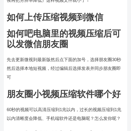
候再把分辨率降低）这样视频文件就小了！
如何上传压缩视频到微信
如何吧电脑里的视频压缩后可
以发微信朋友圈
先去更新微视到最新版然后点下面的加号，选择朋友圈30秒
然后选择本地短视频，经过编辑后选择发表并同步朋友圈即
可
朋友圈小视频压缩软件哪个好
60秒的视频可以高清压缩到1兆以内，过长的视频压缩到1兆
以内清晰度会降低、手机端软件还是电脑呢？怎么发你呢？