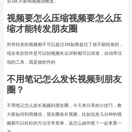
至1M,不影响视频清晰度。
视频要怎么压缩视频要怎么压
缩才能转发朋友圈
所有转发的视频都不可以超过1M如果超过了就不能转发的，
现在有款软件是可以拍视频长达30秒都可以转发，自动带压
缩的工具，我是做软件的
不用笔记怎么发长视频到朋友
圈？
不用笔记怎么发长视频到朋友圈，今天来分享的小技巧，教
大家如何利用微信，朋友圈发长视频，比如说发几分钟的视
频都可以轻松的方法非常简单，该怎么操作呢？一起来看一
下。