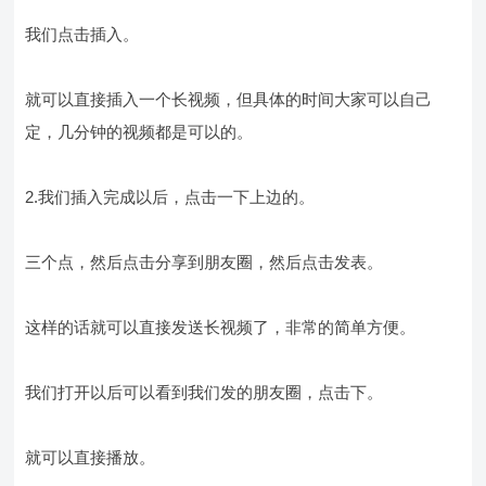
我们点击插入。
就可以直接插入一个长视频，但具体的时间大家可以自己
定，几分钟的视频都是可以的。
2.我们插入完成以后，点击一下上边的。
三个点，然后点击分享到朋友圈，然后点击发表。
这样的话就可以直接发送长视频了，非常的简单方便。
我们打开以后可以看到我们发的朋友圈，点击下。
就可以直接播放。