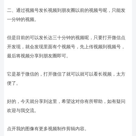
二、通过视频号发长视频到朋友圈以前的视频号呢，只能发
一分钟的视频。
但是目前的可以发长达三十分钟的视频呢，只要打开微信点
开发现，就会发现里面有个视频号，先上传视频到视频号，
最后将视频分享到朋友圈即可。
它是基于微信的，打开微信了就可以就可以看长视频，太方
便了。
好的，今天就分享到这里，希望这对你有所帮助，如有疑问
欢迎与我交流。
点开我的图像有更多视频制作剪辑内容。