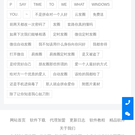
P
SAY
TIME
TO
WE
WHAT
WINDOWS
YOU.
~
不是拼命对一个人好
云发圈
免费送
前两天都改一次密码了
发圈
套路你真的懂吗
如果下次我们能够相遇
定时发圈
微信定时发圈
微信自动发圈
我不知该用什么身份向你问好
我都舍得
打开微信
易推圈
易推圈定时发圈
是又被盗了
是经营好自己
朋友圈那些所谓的
爱一个人最好的方式
给对方一个优质的爱人
自动发圈
该给的我都给了
还是手机进病毒了
那人就会拼命爱你
附图片素材
除了让你知道我心如刀割
网站首页
软件下载
代理加盟
更新日志
软件教程
精品软件
关于我们