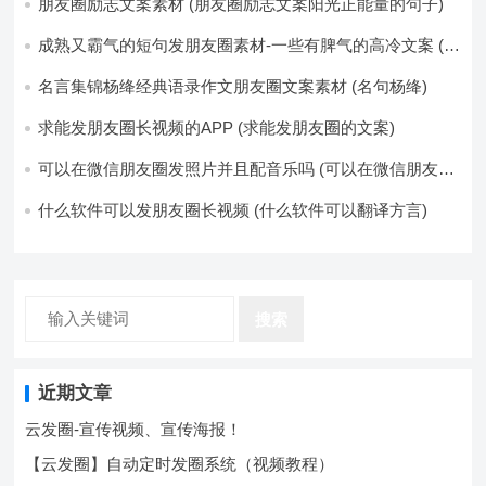
片-如果想要图片都不同得话-1-p-可以准备好45张的不同图
朋友圈励志文案素材 (朋友圈励志文案阳光正能量的句子)
片-p (都想要的图片)
成熟又霸气的短句发朋友圈素材-一些有脾气的高冷文案 (成
熟又霸气的头像)
名言集锦杨绛经典语录作文朋友圈文案素材 (名句杨绛)
求能发朋友圈长视频的APP (求能发朋友圈的文案)
可以在微信朋友圈发照片并且配音乐吗 (可以在微信朋友圈
卖东西吗)
什么软件可以发朋友圈长视频 (什么软件可以翻译方言)
搜索
近期文章
云发圈-宣传视频、宣传海报！
【云发圈】自动定时发圈系统（视频教程）