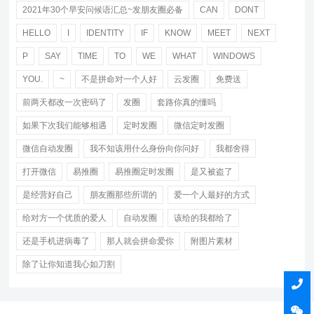
2021年30个早安问候语汇总~发朋友圈必备
CAN
DONT
HELLO
I
IDENTITY
IF
KNOW
MEET
NEXT
P
SAY
TIME
TO
WE
WHAT
WINDOWS
YOU.
~
不是拼命对一个人好
云发圈
免费送
前两天都改一次密码了
发圈
套路你真的懂吗
如果下次我们能够相遇
定时发圈
微信定时发圈
微信自动发圈
我不知该用什么身份向你问好
我都舍得
打开微信
易推圈
易推圈定时发圈
是又被盗了
是经营好自己
朋友圈那些所谓的
爱一个人最好的方式
给对方一个优质的爱人
自动发圈
该给的我都给了
还是手机进病毒了
那人就会拼命爱你
附图片素材
除了让你知道我心如刀割