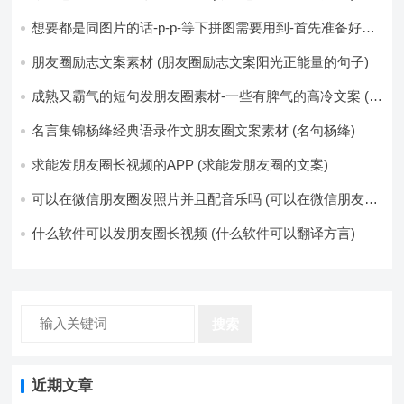
想要都是同图片的话-p-p-等下拼图需要用到-首先准备好最
少八张的空白的白图保存到手机相册-要准备9张想相同的图
片-如果想要图片都不同得话-1-p-可以准备好45张的不同图
朋友圈励志文案素材 (朋友圈励志文案阳光正能量的句子)
片-p (都想要的图片)
成熟又霸气的短句发朋友圈素材-一些有脾气的高冷文案 (成
熟又霸气的头像)
名言集锦杨绛经典语录作文朋友圈文案素材 (名句杨绛)
求能发朋友圈长视频的APP (求能发朋友圈的文案)
可以在微信朋友圈发照片并且配音乐吗 (可以在微信朋友圈
卖东西吗)
什么软件可以发朋友圈长视频 (什么软件可以翻译方言)
搜索
近期文章