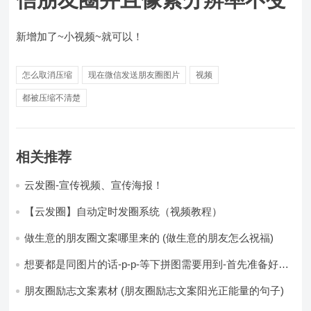
新增加了~小视频~就可以！
怎么取消压缩
现在微信发送朋友圈图片
视频
都被压缩不清楚
相关推荐
云发圈-宣传视频、宣传海报！
【云发圈】自动定时发圈系统（视频教程）
做生意的朋友圈文案哪里来的 (做生意的朋友怎么祝福)
想要都是同图片的话-p-p-等下拼图需要用到-首先准备好最
少八张的空白的白图保存到手机相册-要准备9张想相同的图
片-如果想要图片都不同得话-1-p-可以准备好45张的不同图
朋友圈励志文案素材 (朋友圈励志文案阳光正能量的句子)
片-p (都想要的图片)