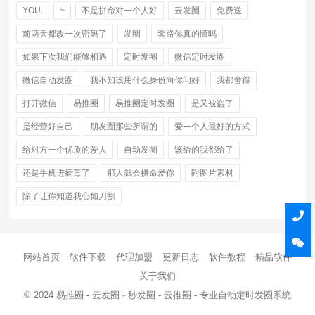
YOU.
~
不是拼命对一个人好
云发圈
免费送
前两天都改一次密码了
发圈
套路你真的懂吗
如果下次我们能够相遇
定时发圈
微信定时发圈
微信自动发圈
我不知该用什么身份向你问好
我都舍得
打开微信
易推圈
易推圈定时发圈
是又被盗了
是经营好自己
朋友圈那些所谓的
爱一个人最好的方式
给对方一个优质的爱人
自动发圈
该给的我都给了
还是手机进病毒了
那人就会拼命爱你
附图片素材
除了让你知道我心如刀割
网站首页
软件下载
代理加盟
更新日志
软件教程
精品软件
关于我们
© 2024 易推圈 - 云发圈 - 秒发圈 - 云推圈 - 专业自动定时发圈系统