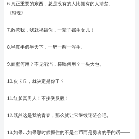
6.真正重要的东西，总是没有的人比拥有的人清楚。——
《银魂》
7.敢惹我，我就祝福你，一辈子都生女儿！
8.半真半假半天下，一醉一醒一浮生。
9.面壁何用？不见滔滔，棒喝何用？一头大包。
10.皮卡丘，就决定是你了？
11.红爹真男人！不接受反驳！
12.既然这是我的青春，那么就让它继续迷茫会吧。
13.如果…如果那时候握住的不是金币而是勇者的手的话——