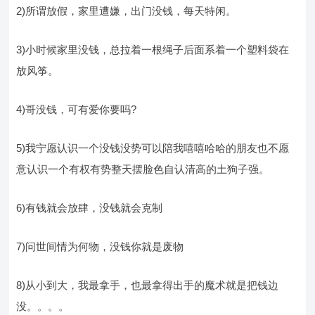
2)所谓放假，家里遭嫌，出门没钱，每天特闲。
3)小时候家里没钱，总拉着一根绳子后面系着一个塑料袋在
放风筝。
4)哥没钱，可有爱你要吗?
5)我宁愿认识一个没钱没势可以陪我嘻嘻哈哈的朋友也不愿
意认识一个有权有势整天摆脸色自认清高的土狗子强。
6)有钱就会放肆，没钱就会克制
7)问世间情为何物，没钱你就是废物
8)从小到大，我最拿手，也最拿得出手的魔术就是把钱边
没。。。。