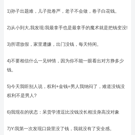
1)孙子出题难，儿子批卷严，老子不会做，卷子白花钱。
2)从小到大,我发现:我最拿手也是最拿手的魔术就是把钱变没!
3)所谓放假，家里遭嫌，出门没钱，每天特闲。
4)不要相信什么一见钟情，因为你不能一眼看出对方挣多少
钱。
5)今天我听别人说，权利+金钱=男人我纳闷了，难道没钱没
权利不是男人?
6)我现在的状态：呆货学渣逗比没钱没长相没身高没对象
7)Y:我第一次发现口袋里没了钱，我就没有了安全感。