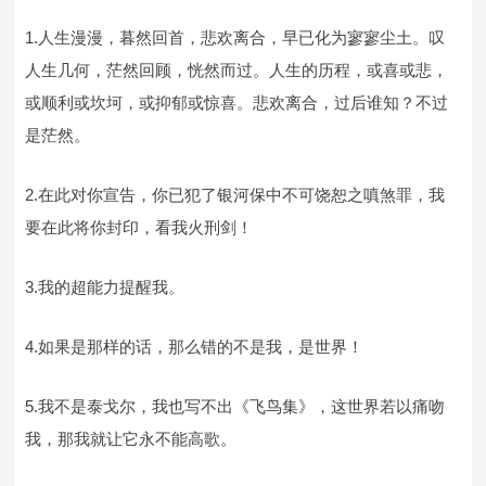
1.人生漫漫，暮然回首，悲欢离合，早已化为寥寥尘土。叹
人生几何，茫然回顾，恍然而过。人生的历程，或喜或悲，
或顺利或坎坷，或抑郁或惊喜。悲欢离合，过后谁知？不过
是茫然。
2.在此对你宣告，你已犯了银河保中不可饶恕之嗔煞罪，我
要在此将你封印，看我火刑剑！
3.我的超能力提醒我。
4.如果是那样的话，那么错的不是我，是世界！
5.我不是泰戈尔，我也写不出《飞鸟集》，这世界若以痛吻
我，那我就让它永不能高歌。