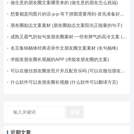
做生意的朋友圈文案哪里来的 (做生意的朋友怎么祝福)
想要都是同图片的话-p-p-等下拼图需要用到-首先准备好最
少八张的空白的白图保存到手机相册-要准备9张想相同的图
片-如果想要图片都不同得话-1-p-可以准备好45张的不同图
朋友圈励志文案素材 (朋友圈励志文案阳光正能量的句子)
片-p (都想要的图片)
成熟又霸气的短句发朋友圈素材-一些有脾气的高冷文案 (成
熟又霸气的头像)
名言集锦杨绛经典语录作文朋友圈文案素材 (名句杨绛)
求能发朋友圈长视频的APP (求能发朋友圈的文案)
可以在微信朋友圈发照片并且配音乐吗 (可以在微信朋友圈
卖东西吗)
什么软件可以发朋友圈长视频 (什么软件可以翻译方言)
搜索
近期文章