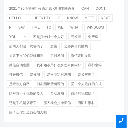
2021年30个早安问候语汇总~发朋友圈必备
CAN
DONT
HELLO
I
IDENTITY
IF
KNOW
MEET
NEXT
P
SAY
TIME
TO
WE
WHAT
WINDOWS
YOU.
~
不是拼命对一个人好
云发圈
免费送
前两天都改一次密码了
发圈
套路你真的懂吗
如果下次我们能够相遇
定时发圈
微信定时发圈
微信自动发圈
我不知该用什么身份向你问好
我都舍得
打开微信
易推圈
易推圈定时发圈
是又被盗了
是经营好自己
朋友圈那些所谓的
爱一个人最好的方式
给对方一个优质的爱人
自动发圈
该给的我都给了
还是手机进病毒了
那人就会拼命爱你
附图片素材
除了让你知道我心如刀割