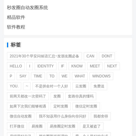
秒发圈自动发圈系统
精品软件
软件教程
标签
2021年30个早安问候语汇总~发朋友圈必备
CAN
DONT
HELLO
I
IDENTITY
IF
KNOW
MEET
NEXT
P
SAY
TIME
TO
WE
WHAT
WINDOWS
YOU.
~
不是拼命对一个人好
云发圈
免费送
前两天都改一次密码了
发圈
套路你真的懂吗
如果下次我们能够相遇
定时发圈
微信定时发圈
微信自动发圈
我不知该用什么身份向你问好
我都舍得
打开微信
易推圈
易推圈定时发圈
是又被盗了