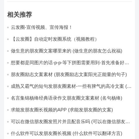
相关推荐
云发圈-宣传视频、宣传海报！
【云发圈】自动定时发圈系统（视频教程）
做生意的朋友圈文案哪里来的 (做生意的朋友怎么祝福)
想要都是同图片的话-p-p-等下拼图需要用到-首先准备好最
少八张的空白的白图保存到手机相册-要准备9张想相同的图
片-如果想要图片都不同得话-1-p-可以准备好45张的不同图
朋友圈励志文案素材 (朋友圈励志文案阳光正能量的句子)
片-p (都想要的图片)
成熟又霸气的短句发朋友圈素材-一些有脾气的高冷文案 (成
熟又霸气的头像)
名言集锦杨绛经典语录作文朋友圈文案素材 (名句杨绛)
求能发朋友圈长视频的APP (求能发朋友圈的文案)
可以在微信朋友圈发照片并且配音乐吗 (可以在微信朋友圈
卖东西吗)
什么软件可以发朋友圈长视频 (什么软件可以翻译方言)