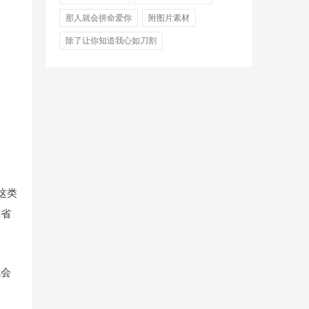
那人就会拼命爱你
附图片素材
除了让你知道我心如刀割
这类
你省
就会