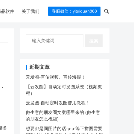
精品软件
关于我们
客服微信：yituiquan888
搜索
近期文章
云发圈-宣传视频、宣传海报！
除，
【云发圈】自动定时发圈系统（视频教
程）
云发圈-自动定时发圈使用教程！
做生意的朋友圈文案哪里来的 (做生意
的朋友怎么祝福)
键备
想要都是同图片的话-p-p-等下拼图需要