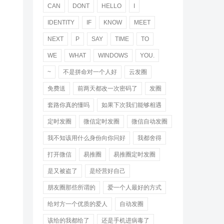
CAN
DONT
HELLO
I
IDENTITY
IF
KNOW
MEET
NEXT
P
SAY
TIME
TO
WE
WHAT
WINDOWS
YOU.
~
不是拼命对一个人好
云发圈
免费送
前两天都改一次密码了
发圈
套路你真的懂吗
如果下次我们能够相遇
定时发圈
微信定时发圈
微信自动发圈
我不知该用什么身份向你问好
我都舍得
打开微信
易推圈
易推圈定时发圈
是又被盗了
是经营好自己
朋友圈那些所谓的
爱一个人最好的方式
给对方一个优质的爱人
自动发圈
该给的我都给了
还是手机进病毒了