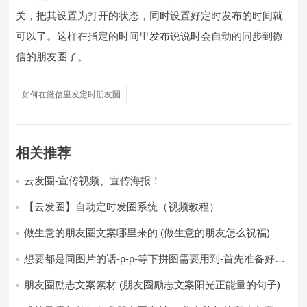
关，把其设置为打开的状态，同时设置好定时发布的时间就
可以了。这样在指定的时间里发布说说时会自动的同步到微
信的朋友圈了。
如何在微信里发定时朋友圈
相关推荐
云发圈-宣传视频、宣传海报！
【云发圈】自动定时发圈系统（视频教程）
做生意的朋友圈文案哪里来的 (做生意的朋友怎么祝福)
想要都是同图片的话-p-p-等下拼图需要用到-首先准备好最
少八张的空白的白图保存到手机相册-要准备9张想相同的图
片-如果想要图片都不同得话-1-p-可以准备好45张的不同图
朋友圈励志文案素材 (朋友圈励志文案阳光正能量的句子)
片-p (都想要的图片)