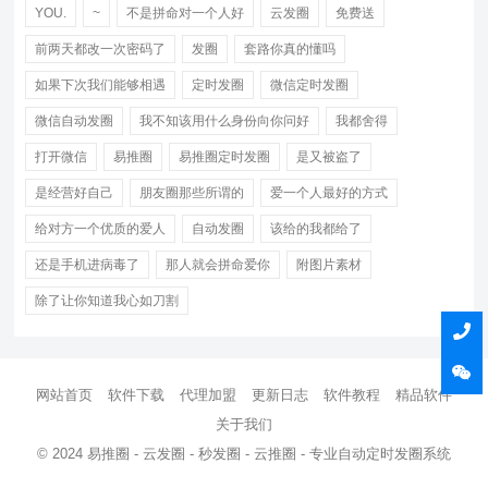
YOU.
~
不是拼命对一个人好
云发圈
免费送
前两天都改一次密码了
发圈
套路你真的懂吗
如果下次我们能够相遇
定时发圈
微信定时发圈
微信自动发圈
我不知该用什么身份向你问好
我都舍得
打开微信
易推圈
易推圈定时发圈
是又被盗了
是经营好自己
朋友圈那些所谓的
爱一个人最好的方式
给对方一个优质的爱人
自动发圈
该给的我都给了
还是手机进病毒了
那人就会拼命爱你
附图片素材
除了让你知道我心如刀割
网站首页
软件下载
代理加盟
更新日志
软件教程
精品软件
关于我们
© 2024 易推圈 - 云发圈 - 秒发圈 - 云推圈 - 专业自动定时发圈系统