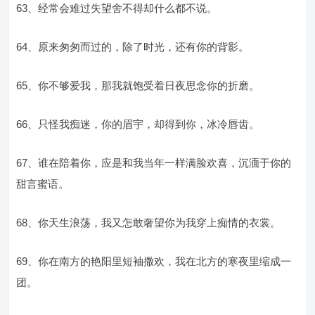
63、经常会难过失望舍不得却什么都不说。
64、原来匆匆而过的，除了时光，还有你的背影。
65、你不够爱我，那我就饱受着日夜思念你的折磨。
66、只怪我痴迷，你的眉宇，却得到你，冰冷唇齿。
67、谁在陪着你，应是和我当年一样满脸欢喜，沉湎于你的
甜言蜜语。
68、你天生浪荡，我又怎敢奢望你为我穿上痴情的衣裳。
69、你在南方的艳阳里短袖撒欢，我在北方的寒夜里缩成一
团。