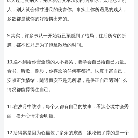
8.太过迁就别人，别人就会变本加厉的为难你；太过忍让别
人，别人就会得寸进尺的伤害你。事实上你所遇见的贱人，
多数都是被你的好给惯出来的。
9.其实，许多事从一开始就已预感到了结局，往后所有的折
腾，都不过只是为了拖延散场的时间。
10.遇不到给你安全感的人不要紧，要学会自己给自己力量。
看书、听歌、跑步，你喜欢的任何事都行。认真丰富自己，
安顿正负情绪，随遇而安不是无所谓，是保证自己遇到什么
情况都能撑得住自己。
11.在岁月中跋涉，每个人都有自己的故事，看淡心境才会秀
丽，看开心情才会明媚。
12.活得累是因为心里装了多余的东西，跟吃饱了撑的是一个