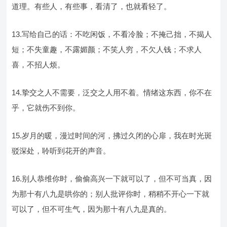
道理。有些人，有些事，看清了，也就看轻了。
13.写给自己的话：不吃闲饭，不看冷脸；不掩己拙，不揭人
短；不失童趣，不露媚颜；不笑人穷，不欠人钱；不求人
喜，不招人烦。
14.挚交之人不需要，泛交之人用不着。情绪这东西，你不在
乎，它就伤不到你。
15.岁月的暖，漫过时间的河，拂过久闭的心扉，我在时光斑
驳深处，聆听到花开的声音。
16.别人恭维你时，偷偷高兴一下就可以了，但不可当真，因
为那十有八九是哄你的；别人批评你时，稍稍不开心一下就
可以了，但不可生气，因为那十有八九是真的。