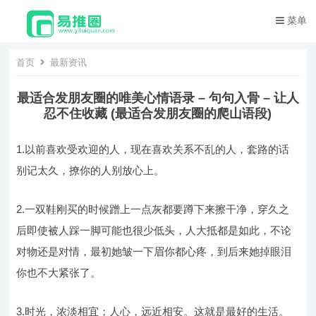
菜单
首页
最新资讯
最适合发朋友圈的唯美心情语录 – 句句入骨 – 让人
忍不住收藏 (最适合发朋友圈的爬山语段)
1.以前喜欢受欢迎的人，现在喜欢关系不乱的人，套路的话
别记太久，撩你的人别放心上。
2.一双鞋刚买的时候蹭上一点灰都要蹲下来擦干净，穿久之
后即使被人踩一脚可能也很少低头，人大抵都是如此，不论
对物还是对情，最初她皱一下眉你都心疼，到后来她掉眼泪
你也不大紧张了。
3.时光，浓淡相宜；人心，远近相安。这就是最好的生活。