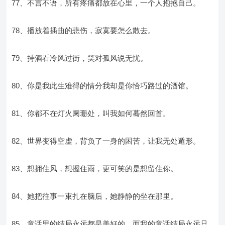
77、不言不语，所有疼痛都放在心里，一个人抱抱自己。
78、播放着插曲的悲伤，寂寞要怎么散去。
79、持酒看冷风过街，笑对孤风说无忧。
80、你是我此生难得的情分我却是你恰巧路过的酒馆。
81、你都不在灯火阑珊处，叫我如何蓦然回首。
82、世界变得空虚，背负了一身的困苦，让我无处遁形。
83、想拥住风，想握住雨，更可笑的是想留住你。
84、她把往事一束扎在脑后，她静静的坐在那里。
85、童话里的结局永远都是美好的，而我的童话结局永远只