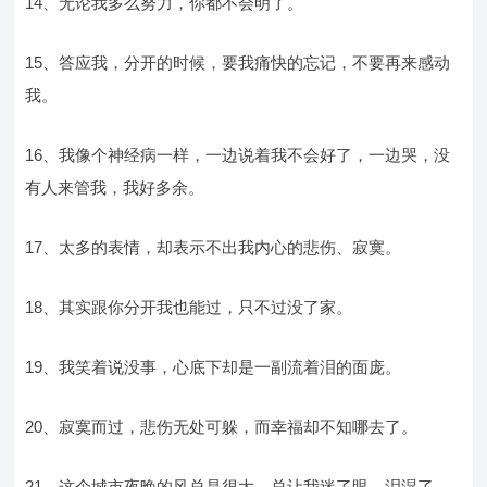
14、无论我多么努力，你都不会明了。
15、答应我，分开的时候，要我痛快的忘记，不要再来感动
我。
16、我像个神经病一样，一边说着我不会好了，一边哭，没
有人来管我，我好多余。
17、太多的表情，却表示不出我内心的悲伤、寂寞。
18、其实跟你分开我也能过，只不过没了家。
19、我笑着说没事，心底下却是一副流着泪的面庞。
20、寂寞而过，悲伤无处可躲，而幸福却不知哪去了。
21、这个城市夜晚的风总是很大，总让我迷了眼，泪湿了