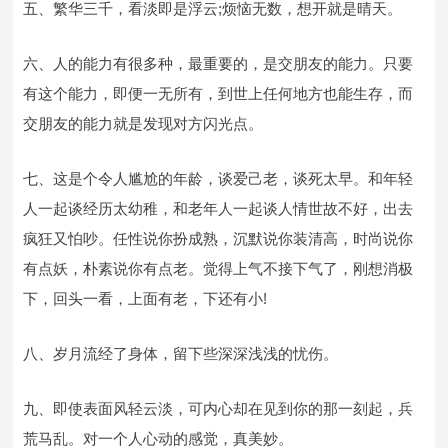
五、繁华三千，看淡即是浮云;烦恼无数，想开就是晴天。
六、人的能力有很多种，最重要的，是交朋友的能力。只要
有这个能力，即便一无所有，到世上任何地方也能生存，而
交朋友的能力就是发现对方闪光点。
七、这是个令人尴尬的年龄，谈爱己老，谈死太早。和年轻
人一起谈经历太幼稚，和老年人一起谈人情世故不好，出去
疯狂又怕吵。任性说你扮成熟，沉默说你装清高，时尚说你
有点妖，朴素说你有点老。觉得上气不接下气了，刚想消极
下，回头一看，上面有老，下还有小!
八、岁月流经了身体，留下些深深浅浅的忧伤。
九、即使表面风轻云淡，可内心却在见到你的那一刻起，兵
荒马乱。对一个人心动的感觉，真美妙。