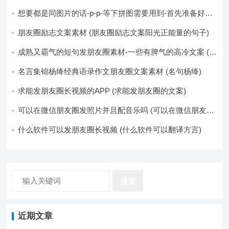
想要都是同图片的话-p-p-等下拼图需要用到-首先准备好最
少八张的空白的白图保存到手机相册-要准备9张想相同的图
片-如果想要图片都不同得话-1-p-可以准备好45张的不同图
朋友圈励志文案素材 (朋友圈励志文案阳光正能量的句子)
片-p (都想要的图片)
成熟又霸气的短句发朋友圈素材-一些有脾气的高冷文案 (成
熟又霸气的头像)
名言集锦杨绛经典语录作文朋友圈文案素材 (名句杨绛)
求能发朋友圈长视频的APP (求能发朋友圈的文案)
可以在微信朋友圈发照片并且配音乐吗 (可以在微信朋友圈
卖东西吗)
什么软件可以发朋友圈长视频 (什么软件可以翻译方言)
搜索
近期文章