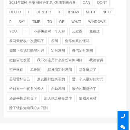
2021年30个早安问候语汇总~发朋友圈必备
CAN
DONT
HELLO
I
IDENTITY
IF
KNOW
MEET
NEXT
P
SAY
TIME
TO
WE
WHAT
WINDOWS
YOU.
~
不是拼命对一个人好
云发圈
免费送
前两天都改一次密码了
发圈
套路你真的懂吗
如果下次我们能够相遇
定时发圈
微信定时发圈
微信自动发圈
我不知该用什么身份向你问好
我都舍得
打开微信
易推圈
易推圈定时发圈
是又被盗了
是经营好自己
朋友圈那些所谓的
爱一个人最好的方式
给对方一个优质的爱人
自动发圈
该给的我都给了
还是手机进病毒了
那人就会拼命爱你
附图片素材
除了让你知道我心如刀割