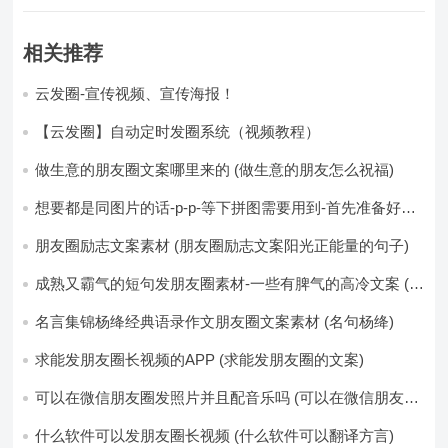
相关推荐
云发圈-宣传视频、宣传海报！
【云发圈】自动定时发圈系统（视频教程）
做生意的朋友圈文案哪里来的 (做生意的朋友怎么祝福)
想要都是同图片的话-p-p-等下拼图需要用到-首先准备好最
少八张的空白的白图保存到手机相册-要准备9张想相同的图
片-如果想要图片都不同得话-1-p-可以准备好45张的不同图
朋友圈励志文案素材 (朋友圈励志文案阳光正能量的句子)
片-p (都想要的图片)
成熟又霸气的短句发朋友圈素材-一些有脾气的高冷文案 (成
熟又霸气的头像)
名言集锦杨绛经典语录作文朋友圈文案素材 (名句杨绛)
求能发朋友圈长视频的APP (求能发朋友圈的文案)
可以在微信朋友圈发照片并且配音乐吗 (可以在微信朋友圈
卖东西吗)
什么软件可以发朋友圈长视频 (什么软件可以翻译方言)