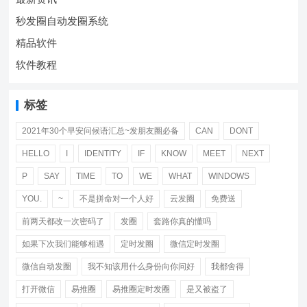
秒发圈自动发圈系统
精品软件
软件教程
标签
2021年30个早安问候语汇总~发朋友圈必备
CAN
DONT
HELLO
I
IDENTITY
IF
KNOW
MEET
NEXT
P
SAY
TIME
TO
WE
WHAT
WINDOWS
YOU.
~
不是拼命对一个人好
云发圈
免费送
前两天都改一次密码了
发圈
套路你真的懂吗
如果下次我们能够相遇
定时发圈
微信定时发圈
微信自动发圈
我不知该用什么身份向你问好
我都舍得
打开微信
易推圈
易推圈定时发圈
是又被盗了